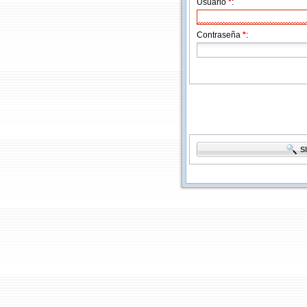
Usuario
*
:
Contraseña
*
:
SI